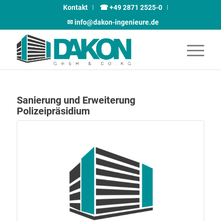
Kontakt
☎ +49 2871 2525-0
✉︎ info@dakon-ingenieure.de
Sanierung und Erweiterung
Polizeipräsidium