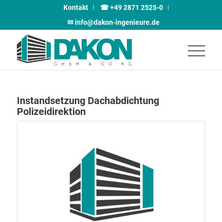
Kontakt
☎ +49 2871 2525-0
✉︎ info@dakon-ingenieure.de
Instandsetzung Dachabdichtung
Polizeidirektion