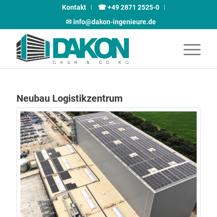
Kontakt
☎ +49 2871 2525-0
✉︎ info@dakon-ingenieure.de
Neubau Logistikzentrum